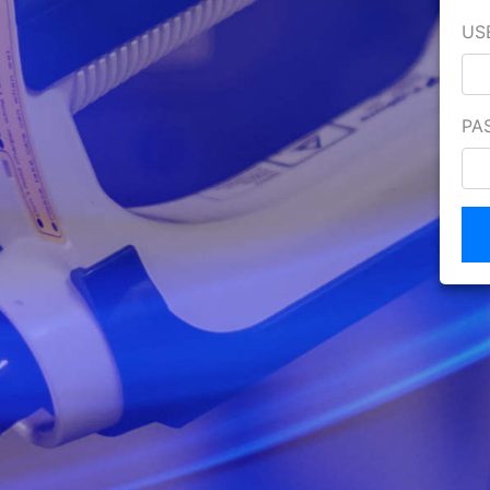
US
PA