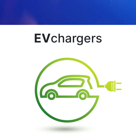
EV
chargers